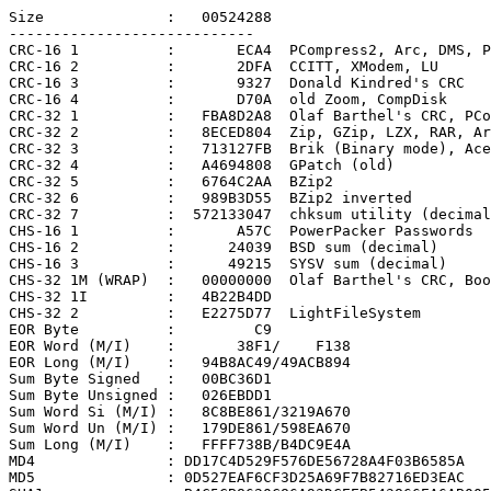
Size              :   00524288

----------------------------

CRC-16 1          :       ECA4  PCompress2, Arc, DMS, P
CRC-16 2          :       2DFA  CCITT, XModem, LU

CRC-16 3          :       9327  Donald Kindred's CRC

CRC-16 4          :       D70A  old Zoom, CompDisk

CRC-32 1          :   FBA8D2A8  Olaf Barthel's CRC, PCo
CRC-32 2          :   8ECED804  Zip, GZip, LZX, RAR, Ar
CRC-32 3          :   713127FB  Brik (Binary mode), Ace

CRC-32 4          :   A4694808  GPatch (old)

CRC-32 5          :   6764C2AA  BZip2

CRC-32 6          :   989B3D55  BZip2 inverted

CRC-32 7          :  572133047  chksum utility (decimal
CHS-16 1          :       A57C  PowerPacker Passwords

CHS-16 2          :      24039  BSD sum (decimal)

CHS-16 3          :      49215  SYSV sum (decimal)

CHS-32 1M (WRAP)  :   00000000  Olaf Barthel's CRC, Boo
CHS-32 1I         :   4B22B4DD

CHS-32 2          :   E2275D77  LightFileSystem

EOR Byte          :         C9

EOR Word (M/I)    :       38F1/    F138

EOR Long (M/I)    :   94B8AC49/49ACB894

Sum Byte Signed   :   00BC36D1

Sum Byte Unsigned :   026EBDD1

Sum Word Si (M/I) :   8C8BE861/3219A670

Sum Word Un (M/I) :   179DE861/598EA670

Sum Long (M/I)    :   FFFF738B/B4DC9E4A

MD4               : DD17C4D529F576DE56728A4F03B6585A

MD5               : 0D527EAF6CF3D25A69F7B82716ED3EAC
