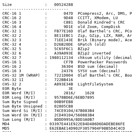
Size              :   00524288

----------------------------

CRC-16 1          :       047D  PCompress2, Arc, DMS, P
CRC-16 2          :       9D48  CCITT, XModem, LU

CRC-16 3          :       C881  Donald Kindred's CRC

CRC-16 4          :       9D1E  old Zoom, CompDisk

CRC-32 1          :   FB77E16D  Olaf Barthel's CRC, PCo
CRC-32 2          :   8E11EBC1  Zip, GZip, LZX, RAR, Ar
CRC-32 3          :   71EE143E  Brik (Binary mode), Ace

CRC-32 4          :   D26B20DE  GPatch (old)

CRC-32 5          :   5C65F6C1  BZip2

CRC-32 6          :   A39A093E  BZip2 inverted

CRC-32 7          : 1980112134  chksum utility (decimal
CHS-16 1          :       CF7B  PowerPacker Passwords

CHS-16 2          :      36304  BSD sum (decimal)

CHS-16 3          :      24376  SYSV sum (decimal)

CHS-32 1M (WRAP)  :   7221D004  Olaf Barthel's CRC, Boo
CHS-32 1I         :   722BB416

CHS-32 2          :   A893E34B  LightFileSystem

EOR Byte          :         3E

EOR Word (M/I)    :       2816/    1628

EOR Long (M/I)    :   9578BD6E/6EBD7895

Sum Byte Signed   :   00B9FEB8

Sum Byte Unsigned :   02805CB8

Sum Word Si (M/I) :   74CE9104/47B083B4

Sum Word Un (M/I) :   2CD49104/560883B4

Sum Long (M/I)    :   8DDD995A/8DD3A0B7

MD4               : 03397E441E922E84D486D6DADEBE86FE

MD5               : E62EBAE14D902F3057904F98B5D4C4CD
