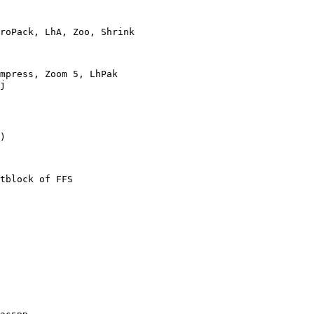
roPack, LhA, Zoo, Shrink

mpress, Zoom 5, LhPak

j

)

tblock of FFS
