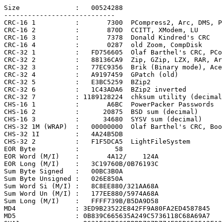
Size              :   00524288

----------------------------

CRC-16 1          :       7300  PCompress2, Arc, DMS, P
CRC-16 2          :       870D  CCITT, XModem, LU

CRC-16 3          :       7378  Donald Kindred's CRC

CRC-16 4          :       0287  old Zoom, CompDisk

CRC-32 1          :   FD756605  Olaf Barthel's CRC, PCo
CRC-32 2          :   88136CA9  Zip, GZip, LZX, RAR, Ar
CRC-32 3          :   77EC9356  Brik (Binary mode), Ace

CRC-32 4          :   A9197459  GPatch (old)

CRC-32 5          :   E3BC5259  BZip2

CRC-32 6          :   1C43ADA6  BZip2 inverted

CRC-32 7          : 1189128224  chksum utility (decimal
CHS-16 1          :       A6BC  PowerPacker Passwords

CHS-16 2          :      20875  BSD sum (decimal)

CHS-16 3          :      34680  SYSV sum (decimal)

CHS-32 1M (WRAP)  :   00000000  Olaf Barthel's CRC, Boo
CHS-32 1I         :   4A24B5DB

CHS-32 2          :   F1F5DCA5  LightFileSystem

EOR Byte          :         58

EOR Word (M/I)    :       4A12/    124A

EOR Long (M/I)    :   3C19760B/0B76193C

Sum Byte Signed   :   00BC3B0A

Sum Byte Unsigned :   026E850A

Sum Word Si (M/I) :   8C8EE880/321AA68A

Sum Word Un (M/I) :   177EE880/5974A68A

Sum Long (M/I)    :   FFFF739B/B5DA9D58

MD4               : 3ED9B23522E842FF9A80FA2ED4587845

MD5               : 0B839C665635A249C5736118C68A69A7
