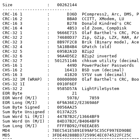
Size              :   00262144

----------------------------

CRC-16 1          :       D36D  PCompress2, Arc, DMS, P
CRC-16 2          :       BBA0  CCITT, XModem, LU

CRC-16 3          :       B278  Donald Kindred's CRC

CRC-16 4          :       4B53  old Zoom, CompDisk

CRC-32 1          :   9666E715  Olaf Barthel's CRC, PCo
CRC-32 2          :   74680D37  Zip, GZip, LZX, RAR, Ar
CRC-32 3          :   8B97F2C8  Brik (Binary mode), Ace

CRC-32 4          :   5A18B4B4  GPatch (old)

CRC-32 5          :   695B2A1D  BZip2

CRC-32 6          :   96A4D5E2  BZip2 inverted

CRC-32 7          :  501251146  chksum utility (decimal
CHS-16 1          :       449D  PowerPacker Passwords

CHS-16 2          :      16413  BSD sum (decimal)

CHS-16 3          :      41820  SYSV sum (decimal)

CHS-32 1M (WRAP)  :   00000000  Olaf Barthel's CRC, Boo
CHS-32 1I         :   0910F6EF

CHS-32 2          :   9585D57A  LightFileSystem

EOR Byte          :         21

EOR Word (M/I)    :       5978/    7859

EOR Long (M/I)    :   6F9A36E2/E2369A6F

Sum Byte Signed   :   0056AA25

Sum Byte Unsigned :   0137A225

Sum Word Si (M/I) :   447B7B2C/13664BF9

Sum Word Un (M/I) :   84D37B2C/B4064BF9

Sum Long (M/I)    :   FFFFBD92/F6EEAE85

MD4               : 78EC541E5891E99AF5C35CF997ED90BE

MD5               : 3FDE40288BD372599C4EC074522FC25C
