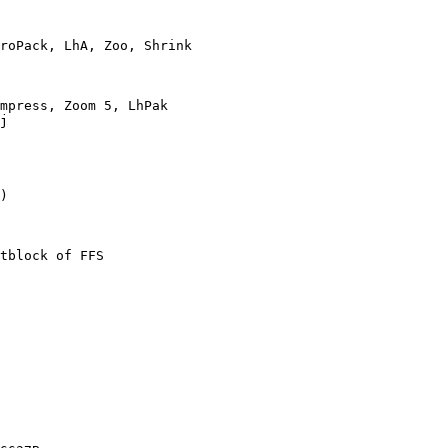
roPack, LhA, Zoo, Shrink

mpress, Zoom 5, LhPak

j

)

tblock of FFS
