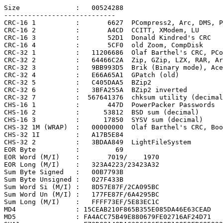
Size              :   00524288

----------------------------

CRC-16 1          :       6627  PCompress2, Arc, DMS, P
CRC-16 2          :       A4CD  CCITT, XModem, LU

CRC-16 3          :       52D1  Donald Kindred's CRC

CRC-16 4          :       5CF0  old Zoom, CompDisk

CRC-32 1          :   11206686  Olaf Barthel's CRC, PCo
CRC-32 2          :   64466C2A  Zip, GZip, LZX, RAR, Ar
CRC-32 3          :   9BB993D5  Brik (Binary mode), Ace

CRC-32 4          :   E66A65A1  GPatch (old)

CRC-32 5          :   C405DAA5  BZip2

CRC-32 6          :   3BFA255A  BZip2 inverted

CRC-32 7          :  567641376  chksum utility (decimal
CHS-16 1          :       447D  PowerPacker Passwords

CHS-16 2          :      53812  BSD sum (decimal)

CHS-16 3          :      17850  SYSV sum (decimal)

CHS-32 1M (WRAP)  :   00000000  Olaf Barthel's CRC, Boo
CHS-32 1I         :   A17B5E84

CHS-32 2          :   3BDAA849  LightFileSystem

EOR Byte          :         69

EOR Word (M/I)    :       7019/    1970

EOR Long (M/I)    :   323A4223/23423A32

Sum Byte Signed   :   00B7793B

Sum Byte Unsigned :   027F433B

Sum Word Si (M/I) :   8D57E87F/2CA095BC

Sum Word Un (M/I) :   177FE87F/6A4295BC

Sum Long (M/I)    :   FFFF73EF/5E83EC1C

MD4               : 15CEAB210F865B355E085DA46E63CEAD

MD5               : FA4ACC75B49E880679FE02716AF24D71
